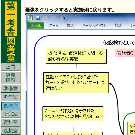
第
画像をクリックすると実施例に戻ります。
一
考
舎
図
考
室
正門
更新
情報
準備室
考作室
図考室
研究室
資料室
迷想室